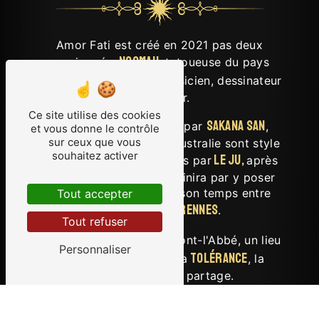
Amor Fati est créé en 2021 pas deux
Noomah
passionnés,
, tatoueuse du pays
Tom Jerk
Bigouden et
musicien, dessinateur
et perceur.
Ce site utilise des cookies
Sakana San
Ils sont ensuite rejoints par
,
et vous donne le contrôle
sur ceux que vous
après 1 an à tatouer en Australie sont style
souhaitez activer
néo japonais et manga,
Le Ju,
puis par
après
plusieurs gues au salon finira par y poser
ses valises et partager son temps entre
Tout accepter
Pont-l'Abbé et Rennes
.
Tout refuser
Ensemble, ils animent à
Pont-l'Abbé, un lieu
Personnaliser
respect
tolérance
fondé sur le
, la
, la
bienveillance et le partage.
Amor Fatti
Tattoo Shop
est un terrain