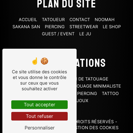
Plan du site
ACCUEIL
TATOUEUR
CONTACT
NOOMAH
SAKANA SAN
PIERCING
STREETWEAR
LE SHOP
GUEST / EVENT
LE JU
Nos prestations
Ce site utilise des cookies
et vous donne le contrôle
PIERCING HÉLIX
SALON DE TATOUAGE
sur ceux que vous
TATOUAGE OLD SCHOOL
TATOUAGE MINIMALISTE
souhaitez activer
TATOUAGE
TATTOO SHOP
PIERCING
TATTOO
TATOUEUR
BIJOUX
Tout accepter
Tout refuser
©
VISTALID
- 2026 - TOUS DROITS RÉSERVÉS -
Personnaliser
MENTIONS LÉGALES
-
GESTION DES COOKIES