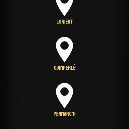
Lorient
Quimperlé
Penmarc'h