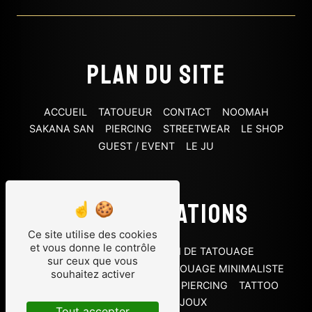
Plan du site
ACCUEIL
TATOUEUR
CONTACT
NOOMAH
SAKANA SAN
PIERCING
STREETWEAR
LE SHOP
GUEST / EVENT
LE JU
Nos prestations
Ce site utilise des cookies
et vous donne le contrôle
PIERCING HÉLIX
SALON DE TATOUAGE
sur ceux que vous
TATOUAGE OLD SCHOOL
TATOUAGE MINIMALISTE
souhaitez activer
TATOUAGE
TATTOO SHOP
PIERCING
TATTOO
TATOUEUR
BIJOUX
Tout accepter