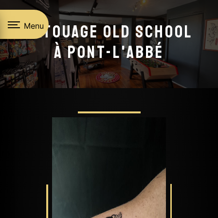
Panneau de gestion des cookies
Menu
Tatouage old school
à Pont-L'Abbé