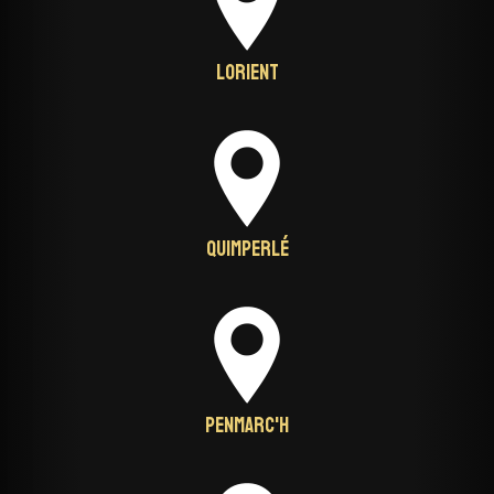
Lorient
Quimperlé
Penmarc'h