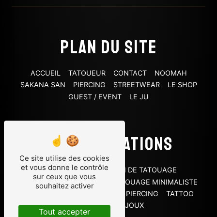
Plan du site
ACCUEIL
TATOUEUR
CONTACT
NOOMAH
SAKANA SAN
PIERCING
STREETWEAR
LE SHOP
GUEST / EVENT
LE JU
Nos prestations
Ce site utilise des cookies
et vous donne le contrôle
PIERCING HÉLIX
SALON DE TATOUAGE
sur ceux que vous
TATOUAGE OLD SCHOOL
TATOUAGE MINIMALISTE
souhaitez activer
TATOUAGE
TATTOO SHOP
PIERCING
TATTOO
TATOUEUR
BIJOUX
Tout accepter