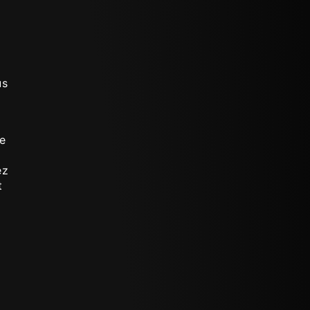
us
e
s
ez
t