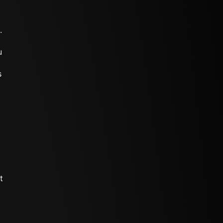
.
u
s
t