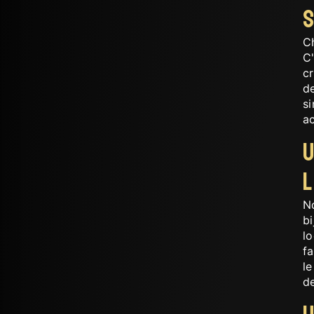
C
C
cr
d
si
a
U
N
bi
lo
fa
le
de