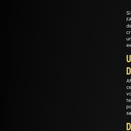
S
F
de
cr
un
e
U
d
AM
ce
vo
ta
p
sa
D