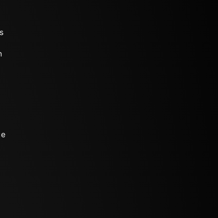
s
n
ue