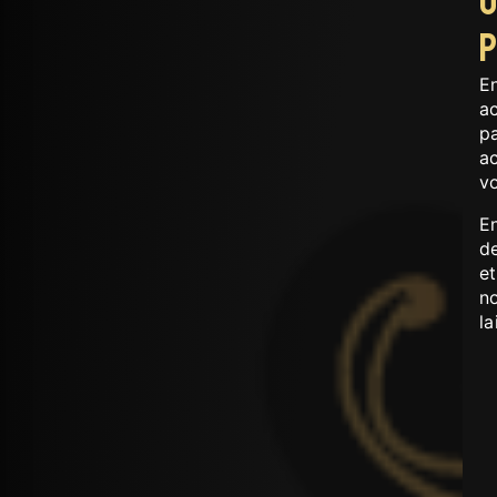
U
E
ac
p
a
v
E
de
e
n
la