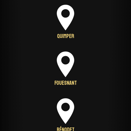
Quimper
Fouesnant
Bénodet