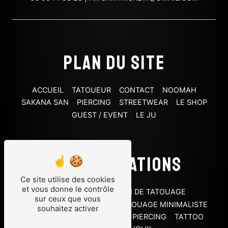
Plan du site
ACCUEIL
TATOUEUR
CONTACT
NOOMAH
SAKANA SAN
PIERCING
STREETWEAR
LE SHOP
GUEST / EVENT
LE JU
Nos prestations
Ce site utilise des cookies
et vous donne le contrôle
PIERCING HÉLIX
SALON DE TATOUAGE
sur ceux que vous
TATOUAGE OLD SCHOOL
TATOUAGE MINIMALISTE
souhaitez activer
TATOUAGE
TATTOO SHOP
PIERCING
TATTOO