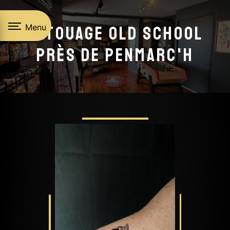
Panneau de gestion des cookies
Menu
Tatouage old school
près de Penmarc'h