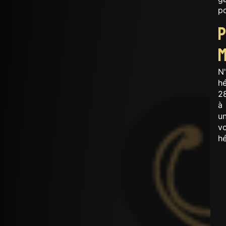
p
N'
h
2
à
un
v
hé