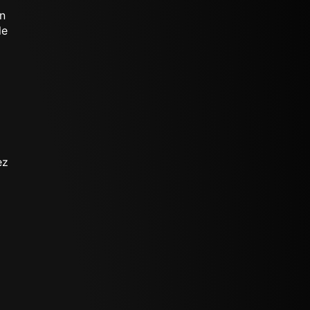
n
le
ez