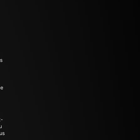
es
le
t-
u
us