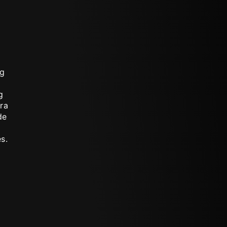
ng
g
ra
de
s.