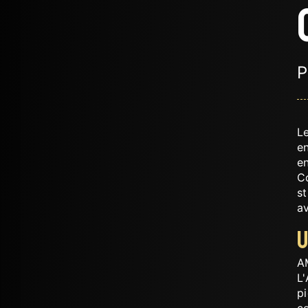
P
Le
en
en
C
st
av
U
A
L'
pi
c