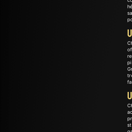
hé
sa
p
U
C
of
re
p
Gr
tr
fa
U
C
ac
pr
st
ga