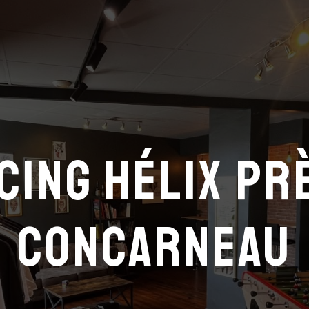
cing hélix pr
Concarneau