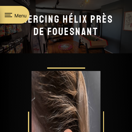
Panneau de gestion des cookies
Menu
Piercing hélix près
de Fouesnant