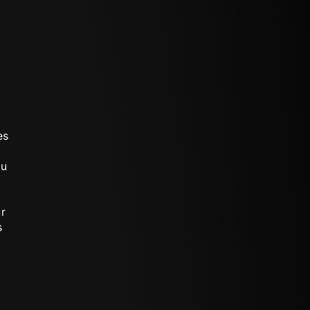
es
du
r
s