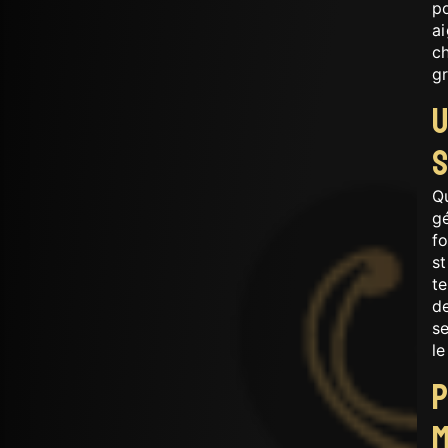
po
ai
ch
gr
U
Q
g
f
st
te
de
se
l
m