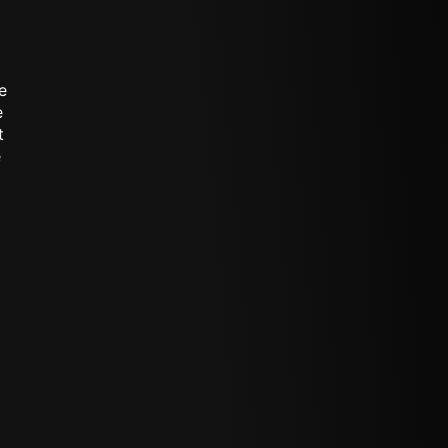
e
e
t
e