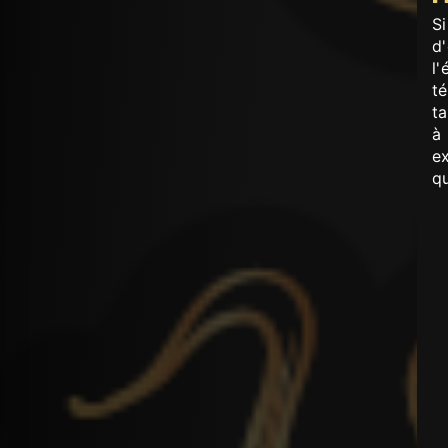
S
d
l
t
t
à 
ex
qu