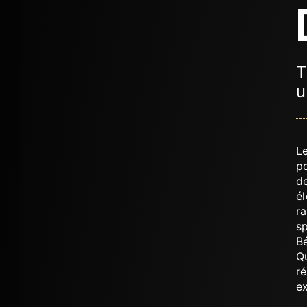
T
u
L
p
d
él
ra
sp
B
Q
ré
ex