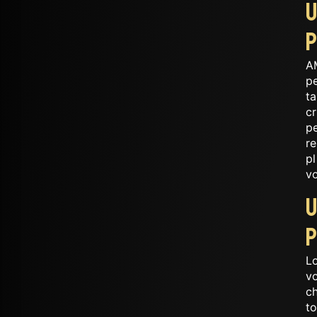
U
A
p
ta
cr
pe
r
pl
v
U
p
L
v
ch
to