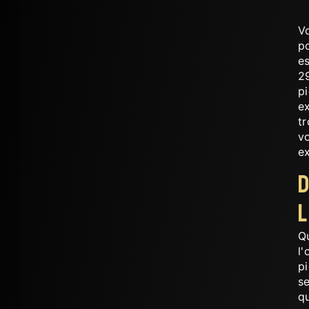
V
po
es
2
pi
e
tr
vo
ex
D
Q
l'
pi
s
qu