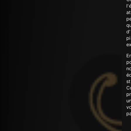
l'
a
pe
qu
d'
pi
ex
E
po
no
é
st
C
p
u
vo
pa