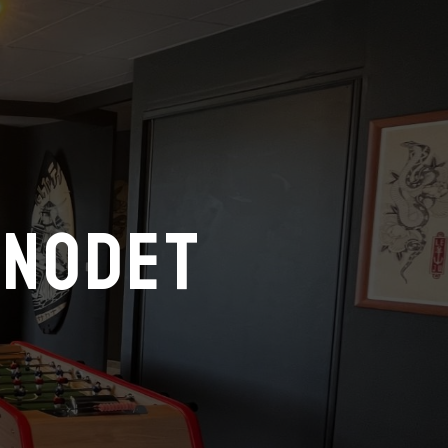
énodet