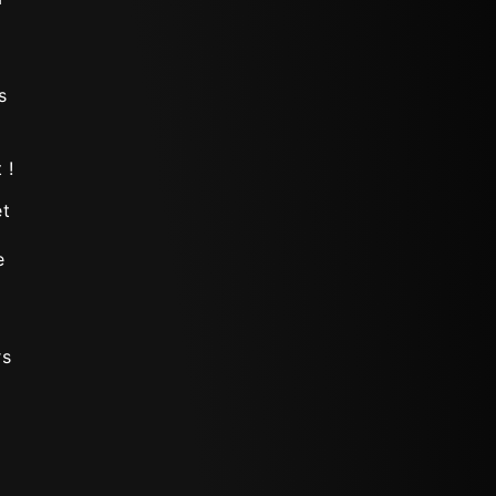
s
 !
et
e
rs