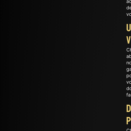
a
de
v
U
V
Ch
a
no
ga
p
vo
do
fa
D
p
C