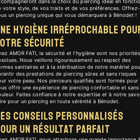
ccompagneront dans le choix du piercing idéal en foncti
 votre style, de vos traits et de vos préférences. Offrez-
ous un piercing unique qui vous démarquera à Bénodet !
ne Hygiène Irréprochable pou
otre Sécurité
ez AMOR FATI, la sécurité et l'hygiène sont nos priorités
bsolues. Nous veillons rigoureusement au respect des
rmes sanitaires et à la stérilisation de notre matériel po
rantir des prestations de piercing sûres et sans risques
our votre peau. Nos pierceurs qualifiés sont formés pour
us offrir une expérience de piercing confortable et sans
uleur. Faites confiance à notre expertise et à notre savo
ire pour un piercing en toute sérénité à Bénodet.
es Conseils Personnalisés
our un Résultat Parfait
hez AMOR FATI, nous attachons une grande importance 