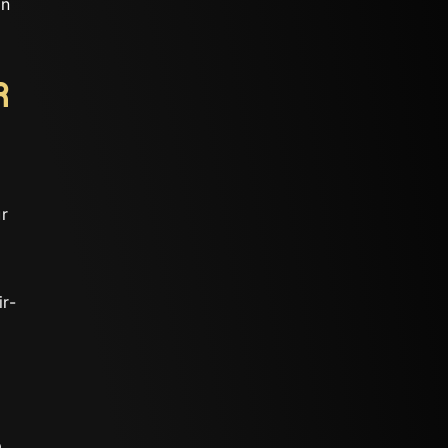
on
r
ur
ir-
à