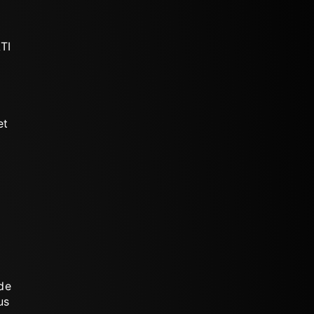
TI
et
de
us